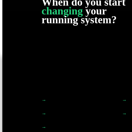
When
do you start
changing
your
running system?
Leistungen
Ex
→
Führung
→
Re
→
Kultur
→
De
→
Vertrieb